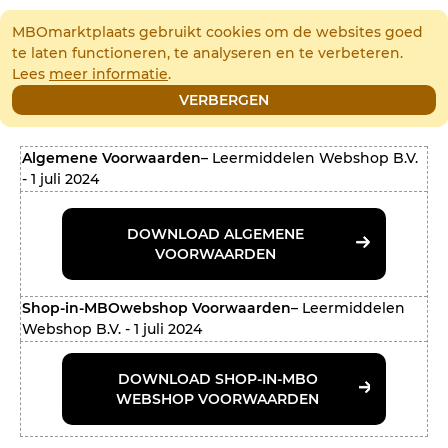
(0)
MBOmarktplaats gebruikt cookies om de websites goed
te laten functioneren, te analyseren en te verbeteren.
Lees
meer informatie
.
Voorwaarden
VERBERGEN
Algemene Voorwaarden
– Leermiddelen Webshop B.V.
- 1 juli 2024
DOWNLOAD ALGEMENE
VOORWAARDEN
Shop-in-MBOwebshop Voorwaarden
– Leermiddelen
Webshop B.V. - 1 juli 2024
DOWNLOAD SHOP-IN-MBO
WEBSHOP VOORWAARDEN